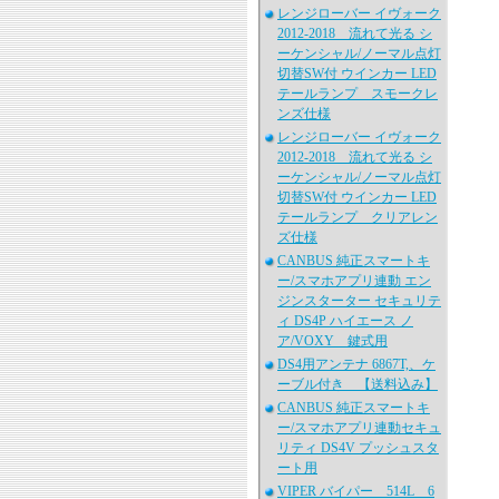
レンジローバー イヴォーク
2012-2018 流れて光る シ
ーケンシャル/ノーマル点灯
切替SW付 ウインカー LED
テールランプ スモークレ
ンズ仕様
レンジローバー イヴォーク
2012-2018 流れて光る シ
ーケンシャル/ノーマル点灯
切替SW付 ウインカー LED
テールランプ クリアレン
ズ仕様
CANBUS 純正スマートキ
ー/スマホアプリ連動 エン
ジンスターター セキュリテ
ィ DS4P ハイエース ノ
ア/VOXY 鍵式用
DS4用アンテナ 6867T,、ケ
ーブル付き 【送料込み】
CANBUS 純正スマートキ
ー/スマホアプリ連動セキュ
リティ DS4V プッシュスタ
ート用
VIPER バイパー 514L 6