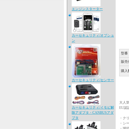
エンジンスターター
カーセキュリティ/オプショ
ン
型番
販売
購入
カーセキュリティ/センサー
大人
カーセキュリティ/イモビ解
EU認
除アダプタ・CANBUSアダ
プタ
・ク
・シ
・球