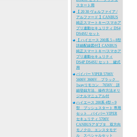
スタート用
【 20 30 ヴェルファイア /
アルファード 】CANBUS
純正スマートキー/スマホア
プリ連動セキュリティ DS4
DS4SU セット
【 ハイエース 200系 5～8型
詳細配線図付】CANBUS
純正スマートキー/スマホア
プリ連動セキュリティ
DS4P DS4SU セット 鍵式
用
バイパー VIPER 5706V
5606V 3606V ブラック
1wayリモコン 7656V 詳
細登録方法、操作方法オリ
ジナルマニュアル付
ハイエース 200系 4型～9
型 プッシュスタート 専用
セット バイパー VIPER
セキュリティ 5706V
CANBUSアダプタ 双方向
モノクロ、エンスタモデ
ル スペシャルセット