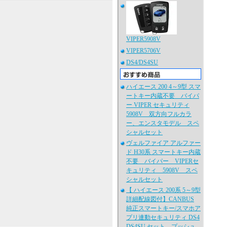
VIPER5908V
VIPER5706V
DS4/DS4SU
ハイエース 200 4～9型 スマ
ートキー内蔵不要 バイパ
ー VIPER セキュリティ
5908V 双方向フルカラ
ー、エンスタモデル スペ
シャルセット
ヴェルファイア アルファー
ド H30系 スマートキー内蔵
不要 バイパー VIPERセ
キュリティ 5908V スペ
シャルセット
【 ハイエース 200系 5～9型
詳細配線図付】CANBUS
純正スマートキー/スマホア
プリ連動セキュリティ DS4
DS4SU セット プッシュ