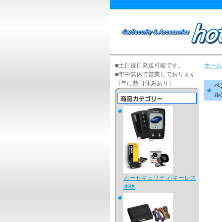
■土日祝日発送可能です。
ホーム
■年中無休で営業しております
（年に数日休みあり）
ベ
ル
カーセキュリティ/キーレス
本体