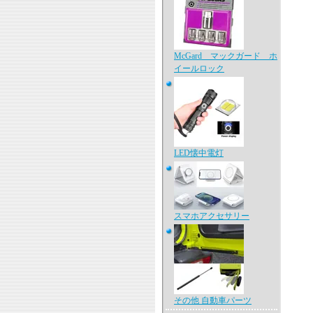
McGard マックガード ホ
イールロック
LED懐中電灯
スマホアクセサリー
その他 自動車パーツ