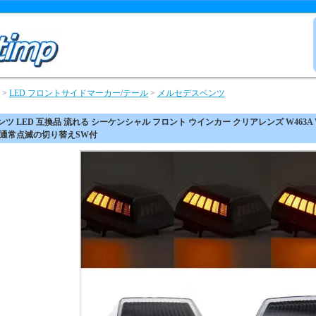
>
LED フロントサイドマーカー/テール
>
メルセデスベンツ
ンツ LED 互換品 流れる シーケンシャル フロント ウインカー クリアレンズ W463A W4
/通常点滅の切り替えSW付