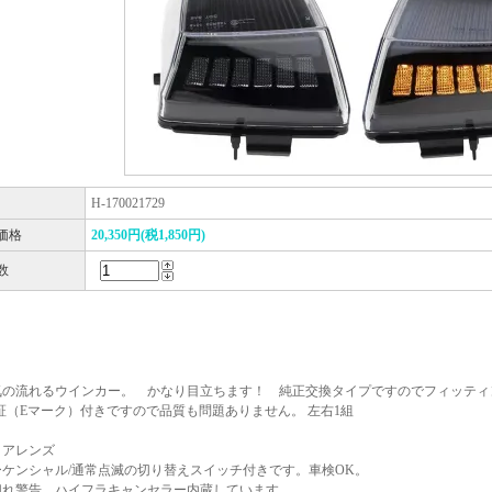
H-170021729
価格
20,350円(税1,850円)
数
気の流れるウインカー。 かなり目立ちます！ 純正交換タイプですのでフィッティ
証（Eマーク）付きですので品質も問題ありません。 左右1組
リアレンズ
ーケンシャル/通常点滅の切り替えスイッチ付きです。車検OK。
切れ警告、ハイフラキャンセラー内蔵しています。