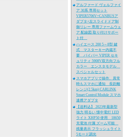
アルファード ヴェルファイ
ア 30系 専用セット
VIPER5706V+CANBUSア
ダプタ+左スライドドア制
御リレー 専用ファームウェ
ア 配線図 取り付けサポー
ト付
ハイエース 200 5～8型 鍵
式 マスターキー内蔵不
要 バイパー VIPER セキ
ュリティ 5908V双方向フル
カラー エンスタモデル
スペシャルセット
スマホアプリで操作、異常
時もスマホに通知 長距離
レンジ(2.5km) CARLINK
Smart Control Module スマホ
連携アダプタ
【送料込】 2023年最新型
強力 明るい 懐中電灯 LED
ライト XHP50 使用 18650
充電池 付属 ズーム可能
残量表示 フラッシュライト
5モード調光