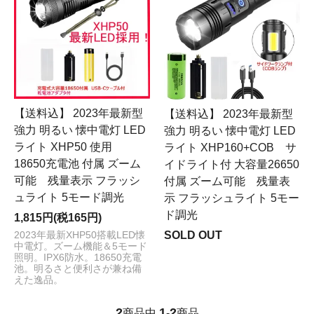
【送料込】 2023年最新型
【送料込】 2023年最新型
強力 明るい 懐中電灯 LED
強力 明るい 懐中電灯 LED
ライト XHP50 使用
ライト XHP160+COB サ
18650充電池 付属 ズーム
イドライト付 大容量26650
可能 残量表示 フラッシ
付属 ズーム可能 残量表
ュライト 5モード調光
示 フラッシュライト 5モー
ド調光
1,815円(税165円)
SOLD OUT
2023年最新XHP50搭載LED懐
中電灯。ズーム機能＆5モード
照明。IPX6防水。18650充電
池。明るさと便利さが兼ね備
えた逸品。
2
1
2
商品中
-
商品