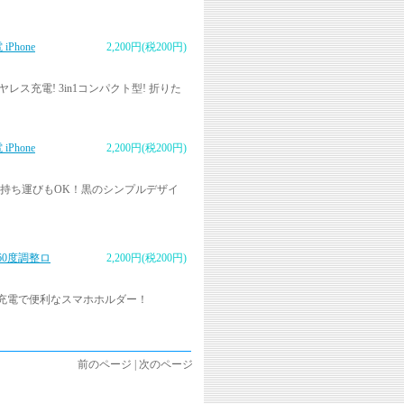
Phone
2,200円(税200円)
ヤレス充電! 3in1コンパクト型! 折りた
Phone
2,200円(税200円)
に持ち運びもOK！黒のシンプルデザイ
60度調整ロ
2,200円(税200円)
速充電で便利なスマホホルダー！
前のページ | 次のページ