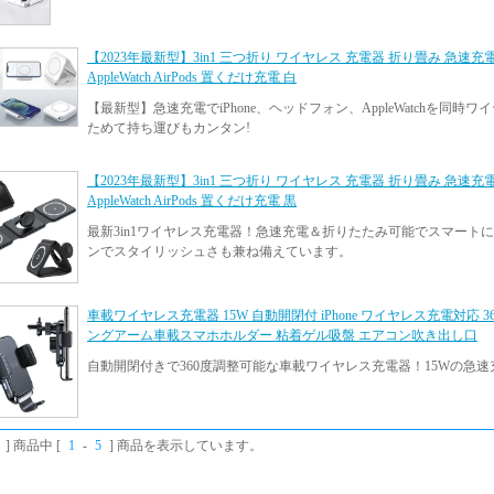
【2023年最新型】3in1 三つ折り ワイヤレス 充電器 折り畳み 急速充電 i
AppleWatch AirPods 置くだけ充電 白
【最新型】急速充電でiPhone、ヘッドフォン、AppleWatchを同時ワイ
ためて持ち運びもカンタン!
【2023年最新型】3in1 三つ折り ワイヤレス 充電器 折り畳み 急速充電 i
AppleWatch AirPods 置くだけ充電 黒
最新3in1ワイヤレス充電器！急速充電＆折りたたみ可能でスマート
ンでスタイリッシュさも兼ね備えています。
車載ワイヤレス充電器 15W 自動開閉付 iPhone ワイヤレス充電対応 3
ングアーム車載スマホホルダー 粘着ゲル吸盤 エアコン吹き出し口
自動開閉付きで360度調整可能な車載ワイヤレス充電器！15Wの急
] 商品中 [
1
-
5
] 商品を表示しています。