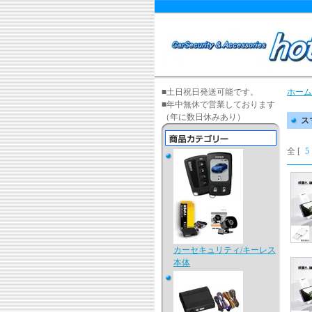
■土日祝日発送可能です。
ホーム
■年中無休で営業しております
（年に数日休みあり）
ス
全 [
5
カーセキュリティ/キーレス
本体