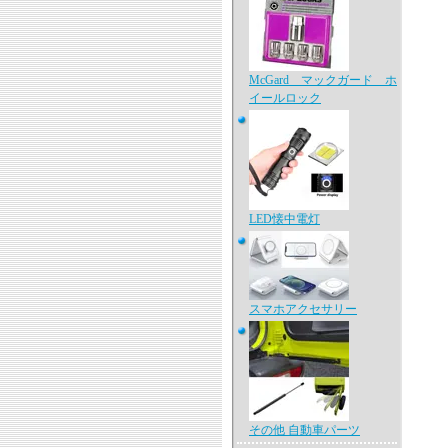
McGard マックガード ホ
イールロック
LED懐中電灯
スマホアクセサリー
その他 自動車パーツ