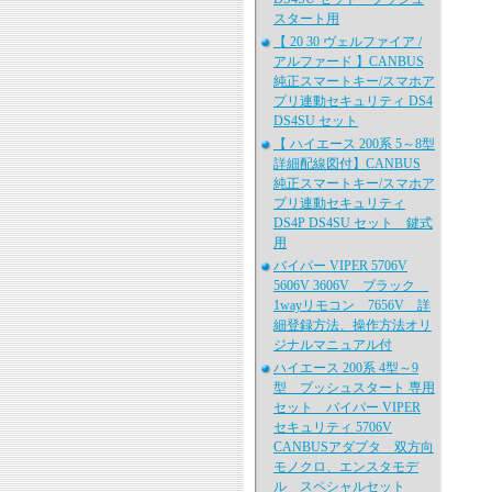
スタート用
【 20 30 ヴェルファイア /
アルファード 】CANBUS
純正スマートキー/スマホア
プリ連動セキュリティ DS4
DS4SU セット
【 ハイエース 200系 5～8型
詳細配線図付】CANBUS
純正スマートキー/スマホア
プリ連動セキュリティ
DS4P DS4SU セット 鍵式
用
バイパー VIPER 5706V
5606V 3606V ブラック
1wayリモコン 7656V 詳
細登録方法、操作方法オリ
ジナルマニュアル付
ハイエース 200系 4型～9
型 プッシュスタート 専用
セット バイパー VIPER
セキュリティ 5706V
CANBUSアダプタ 双方向
モノクロ、エンスタモデ
ル スペシャルセット