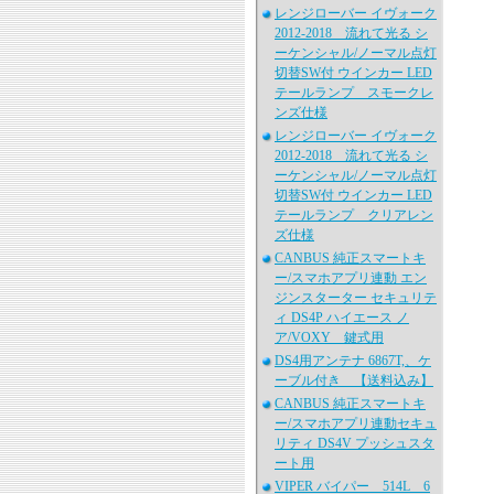
レンジローバー イヴォーク
2012-2018 流れて光る シ
ーケンシャル/ノーマル点灯
切替SW付 ウインカー LED
テールランプ スモークレ
ンズ仕様
レンジローバー イヴォーク
2012-2018 流れて光る シ
ーケンシャル/ノーマル点灯
切替SW付 ウインカー LED
テールランプ クリアレン
ズ仕様
CANBUS 純正スマートキ
ー/スマホアプリ連動 エン
ジンスターター セキュリテ
ィ DS4P ハイエース ノ
ア/VOXY 鍵式用
DS4用アンテナ 6867T,、ケ
ーブル付き 【送料込み】
CANBUS 純正スマートキ
ー/スマホアプリ連動セキュ
リティ DS4V プッシュスタ
ート用
VIPER バイパー 514L 6