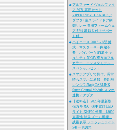
アルファード ヴェルファイ
ア 30系 専用セット
VIPER5706V+CANBUSア
ダプタ+左スライドドア制
御リレー 専用ファームウェ
ア 配線図 取り付けサポー
ト付
ハイエース 200 5～8型 鍵
式 マスターキー内蔵不
要 バイパー VIPER セキ
ュリティ 5908V双方向フル
カラー エンスタモデル
スペシャルセット
スマホアプリで操作、異常
時もスマホに通知 長距離
レンジ(2.5km) CARLINK
Smart Control Module スマホ
連携アダプタ
【送料込】 2023年最新型
強力 明るい 懐中電灯 LED
ライト XHP50 使用 18650
充電池 付属 ズーム可能
残量表示 フラッシュライト
5モード調光