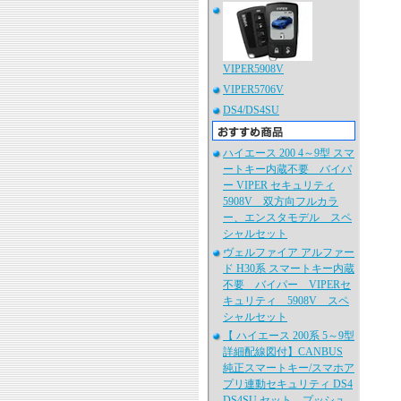
VIPER5908V
VIPER5706V
DS4/DS4SU
ハイエース 200 4～9型 スマ
ートキー内蔵不要 バイパ
ー VIPER セキュリティ
5908V 双方向フルカラ
ー、エンスタモデル スペ
シャルセット
ヴェルファイア アルファー
ド H30系 スマートキー内蔵
不要 バイパー VIPERセ
キュリティ 5908V スペ
シャルセット
【 ハイエース 200系 5～9型
詳細配線図付】CANBUS
純正スマートキー/スマホア
プリ連動セキュリティ DS4
DS4SU セット プッシュ