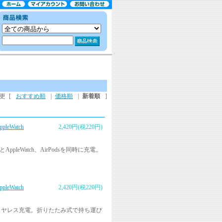
更
[
おすすめ順
|
価格順
|
新着順
]
eWatch
2,420円(税220円)
pleWatch、AirPodsを同時に充電。
eWatch
2,420円(税220円)
s一度にワイヤレス充電。折りたたみ式で持ち運び