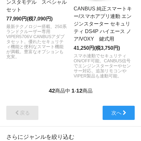
ンスタモデル スペシャル
CANBUS 純正スマートキ
セット
ー/スマホアプリ連動 エン
77,990円(税7,090円)
ジンスターター セキュリ
最新テクノロジー搭載、250系
ティ DS4P ハイエース ノ
ランドクルーザー専用
VIPER5706V CANBUSアダプ
ア/VOXY 鍵式用
タセット。優れたセキュリテ
ィ機能と便利なスマート機能
41,250円(税3,750円)
が満載。豊富なオプションも
スマホ連動でセキュリティ
充実。
ON/OFF可能。CANBUS信号
でエンジンスターターやセン
サー対応。追加リモコンや
VIPER製品も連動可能。
42
1
12
商品中
-
商品
戻る
次へ
さらにジャンルを絞り込む