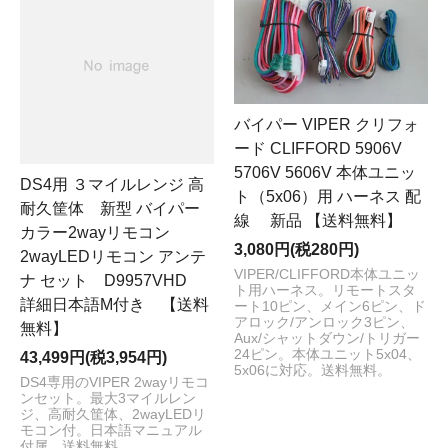
バイパー VIPER クリフォ
ード CLIFFORD 5906V
5706V 5606V 本体ユニッ
DS4用 ３マイルレンジ 高
ト（5x06）用 ハーネス 配
耐久筐体 新型 バイパー
線 新品 【送料無料】
カラー2wayリモコン
3,080円(税280円)
2wayLEDリモコン アンテ
VIPER/CLIFFORD本体ユニッ
ナ セット D9957VHD
ト用ハーネス。リモートスタ
詳細日本語M付き 【送料
ート10ピン、メイン6ピン、ド
アロック/アンロック3ピン、
無料】
Aux/シャットダウン/トリガー
24ピン。本体ユニット5x04、
43,499円(税3,954円)
5x06に対応。送料無料。
DS4専用のVIPER 2wayリモコ
ンセット。最大3マイルレン
ジ、高耐久筐体、2wayLEDリ
モコン付。日本語マニュアル
付属。送料無料。