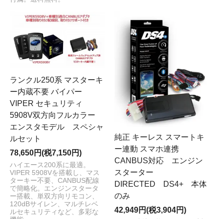
ランクル250系 マスターキ
ー内蔵不要 バイパー
VIPER セキュリティ
5908V双方向フルカラー
エンスタモデル スペシャ
純正 キーレス スマートキ
ルセット
ー連動 スマホ連携
78,650円(税7,150円)
CANBUS対応 エンジン
ハイエース200系に最適。
スターター
VIPER 5908Vを搭載し、マス
ターキー不要、CANBUS配線
DIRECTED DS4+ 本体
で簡略化。エンジンスタータ
のみ
ー搭載、単双方向リモコン、
120dBサイレン、マルチレベ
42,949円(税3,904円)
ルセキュリティなど、多彩な