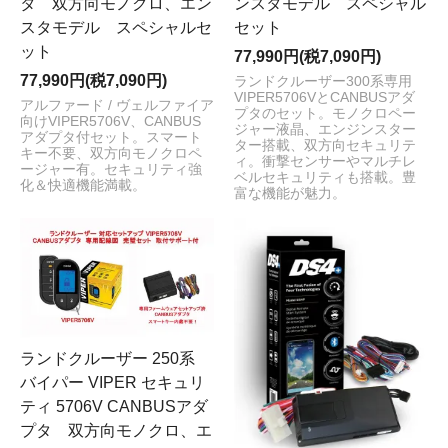
タ 双方向モノクロ、エン
ンスタモデル スペシャル
スタモデル スペシャルセ
セット
ット
77,990円(税7,090円)
77,990円(税7,090円)
ランドクルーザー300系専用
VIPER5706VとCANBUSアダ
アルファード / ヴェルファイア
プタのセット。モノクロペー
向けVIPER5706V、CANBUS
ジャー液晶、エンジンスター
アダプタ付セット。スマート
ター搭載、双方向セキュリテ
キー不要、双方向モノクロペ
ィ。衝撃センサーやマルチレ
ージャー有。セキュリティ強
ベルセキュリティも搭載。豊
化＆快適機能満載。
富な機能が魅力。
ランドクルーザー 250系
バイパー VIPER セキュリ
ティ 5706V CANBUSアダ
プタ 双方向モノクロ、エ