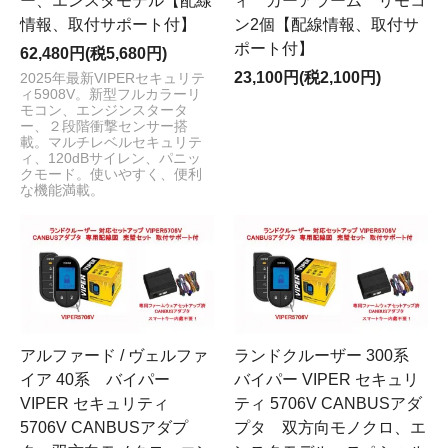
ー、エンスタモデル【配線
ィ カーアラーム リモコ
情報、取付サポート付】
ン2個【配線情報、取付サ
ポート付】
62,480円(税5,680円)
23,100円(税2,100円)
2025年最新VIPERセキュリテ
ィ5908V。新型フルカラーリ
モコン、エンジンスタータ
ー、２段階衝撃センサー搭
載。マルチレベルセキュリテ
ィ、120dBサイレン、パニッ
クモード。使いやすく、便利
な機能満載。
アルファード / ヴェルファ
ランドクルーザー 300系
イア 40系 バイパー
バイパー VIPER セキュリ
VIPER セキュリティ
ティ 5706V CANBUSアダ
5706V CANBUSアダプ
プタ 双方向モノクロ、エ