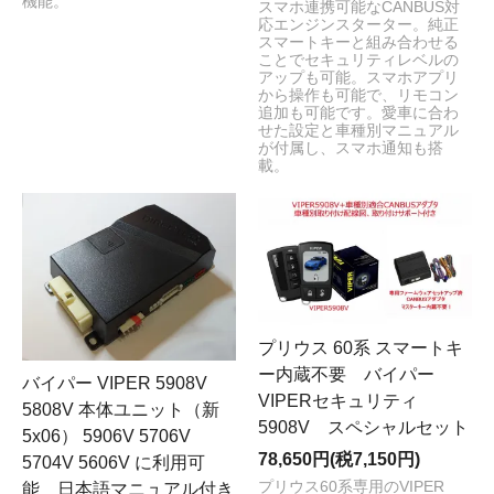
機能。
スマホ連携可能なCANBUS対
応エンジンスターター。純正
スマートキーと組み合わせる
ことでセキュリティレベルの
アップも可能。スマホアプリ
から操作も可能で、リモコン
追加も可能です。愛車に合わ
せた設定と車種別マニュアル
が付属し、スマホ通知も搭
載。
プリウス 60系 スマートキ
ー内蔵不要 バイパー
バイパー VIPER 5908V
VIPERセキュリティ
5808V 本体ユニット（新
5908V スペシャルセット
5x06） 5906V 5706V
78,650円(税7,150円)
5704V 5606V に利用可
プリウス60系専用のVIPER
能 日本語マニュアル付き