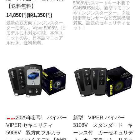
5908Vはスマートキー不要で
【送料無料】
CANBUS対応。新型リモコン
やエンジンスターター、２段
14,850円(税1,350円)
階衝撃センサーなど充実機能
満載。話題のセキュリティセ
最新の双方向エンジンスター
ット！
ターモデル、Viper 5908V。旧
モデルにも対応可能。本体ユ
ニットのみ、日本語マニュア
ル付き。送料無料。
2025年新型 バイパー
新型 VIPER バイパー
VIPER セキュリティ
3108V スタンダード キ
5908V 双方向フルカラ
ーレス付 カーセキュリテ