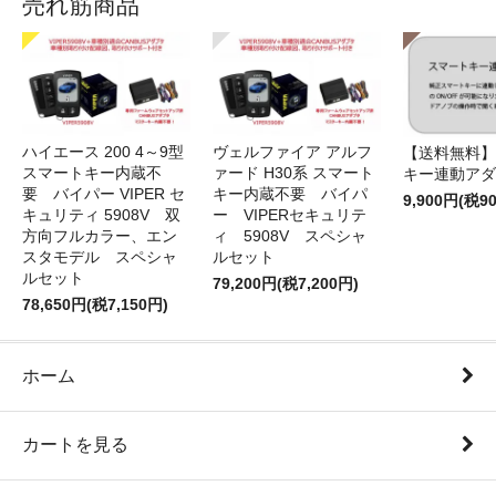
売れ筋商品
ハイエース 200 4～9型
ヴェルファイア アルフ
【送料無料】
スマートキー内蔵不
ァード H30系 スマート
キー連動アダ
要 バイパー VIPER セ
キー内蔵不要 バイパ
9,900円(税9
キュリティ 5908V 双
ー VIPERセキュリテ
方向フルカラー、エン
ィ 5908V スペシャ
スタモデル スペシャ
ルセット
ルセット
79,200円(税7,200円)
78,650円(税7,150円)
ホーム
カートを見る