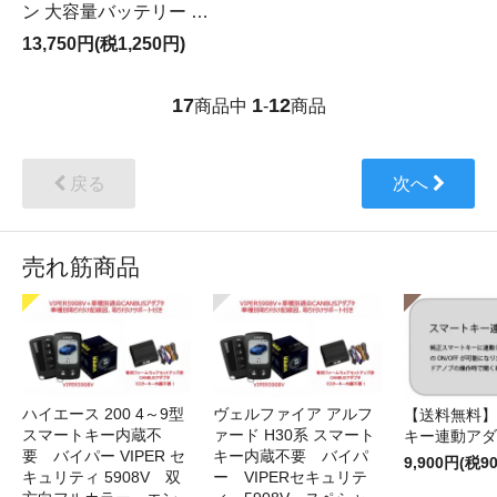
ン 大容量バッテリー …
13,750円(税1,250円)
17
1
12
商品中
-
商品
戻る
次へ
売れ筋商品
ハイエース 200 4～9型
ヴェルファイア アルフ
【送料無料】
スマートキー内蔵不
ァード H30系 スマート
キー連動アダ
要 バイパー VIPER セ
キー内蔵不要 バイパ
9,900円(税9
キュリティ 5908V 双
ー VIPERセキュリテ