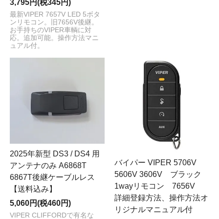
3,795円(税345円)
最新VIPER 7657V LED 5ボタ
ンリモコン。旧7656V後継。
お手持ちのVIPER車輌に対
応。追加可能。操作方法マニ
ュアル付。
2025年新型 DS3 / DS4 用
バイパー VIPER 5706V
アンテナのみ A6868T
5606V 3606V ブラック
6867T後継ケーブルレス
1wayリモコン 7656V
【送料込み】
詳細登録方法、操作方法オ
5,060円(税460円)
リジナルマニュアル付
VIPER CLIFFORDで有名な