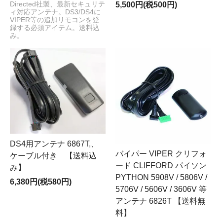
5,500円(税500円)
Directed社製、最新セキュリテ
ィ対応アンテナ。DS3/DS4に
VIPER等の追加リモコンを登
録する必須アイテム。送料込
み。
DS4用アンテナ 6867T,、
バイパー VIPER クリフォ
ケーブル付き 【送料込
ード CLIFFORD パイソン
み】
PYTHON 5908V / 5806V /
6,380円(税580円)
5706V / 5606V / 3606V 等
アンテナ 6826T 【送料無
料】